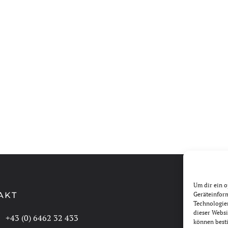
Um dir ein o
AKT
Geräteinfor
Technologien
dieser Websi
:
+43 (0) 6462 32 433
können best