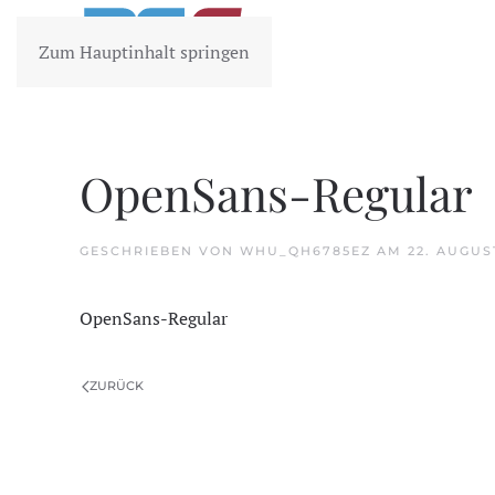
Zum Hauptinhalt springen
OpenSans-Regular
GESCHRIEBEN VON
WHU_QH6785EZ
AM
22. AUGUS
OpenSans-Regular
ZURÜCK