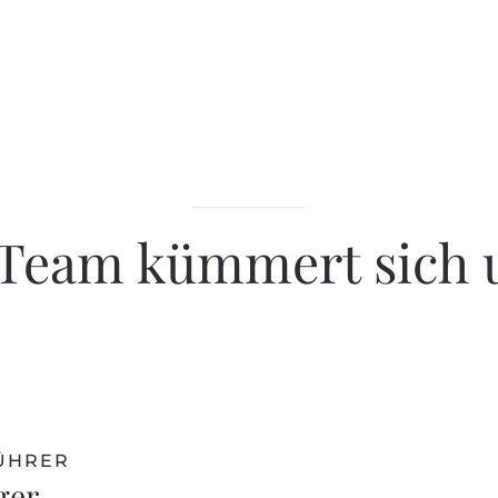
Team kümmert sich 
ÜHRER
ger