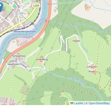
Leaflet
|
©
OpenStreetMap