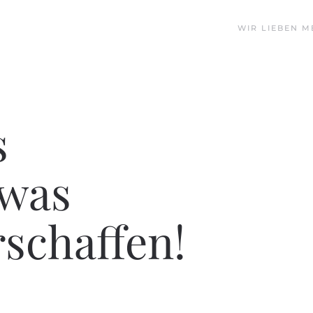
WIR LIEBEN M
s
was
rschaffen!