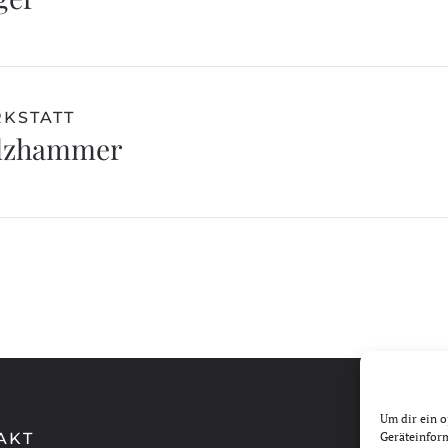
RKSTATT
elzhammer
Um dir ein o
AKT
Geräteinfor