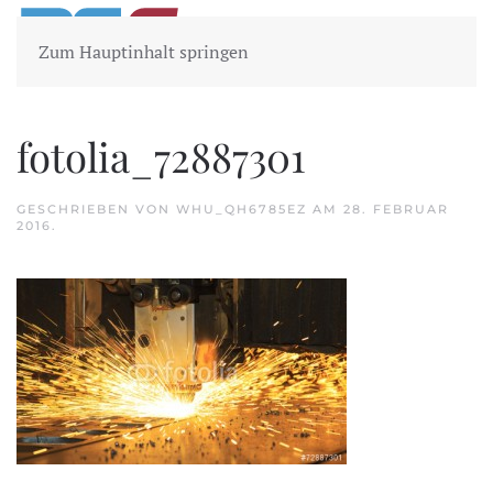
Zum Hauptinhalt springen
fotolia_72887301
GESCHRIEBEN VON
WHU_QH6785EZ
AM
28. FEBRUAR
2016
.