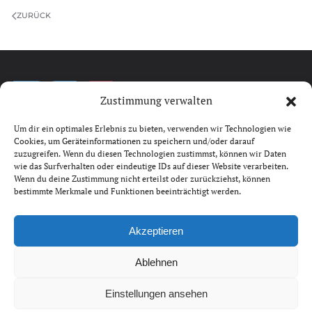
ZURÜCK
Zustimmung verwalten
Um dir ein optimales Erlebnis zu bieten, verwenden wir Technologien wie
Cookies, um Geräteinformationen zu speichern und/oder darauf
©
2026
RGE. All rights reserved.
zuzugreifen. Wenn du diesen Technologien zustimmst, können wir Daten
Powered by
ynet.at
wie das Surfverhalten oder eindeutige IDs auf dieser Website verarbeiten.
Wenn du deine Zustimmung nicht erteilst oder zurückziehst, können
bestimmte Merkmale und Funktionen beeinträchtigt werden.
KONTAKT
Akzeptieren
Telefon:
+43 (0) 6462 32 433
E-Mail:
info@rge.co.at
Ablehnen
Einstellungen ansehen