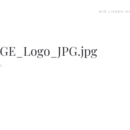
WIR LIEBEN M
RGE_Logo_JPG.jpg
17
.