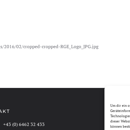
ads/2016/02/cropped-cropped-RGE_Logo_JPG.jpg
Um dir ein o
AKT
Geräteinfor
Technologien
dieser Websi
:
+43 (0) 6462 32 433
können best