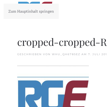
Zum Hauptinhalt springen
cropped-cropped-
GESCHRIEBEN VON
WHU_QH6785EZ
AM
7. JULI 20