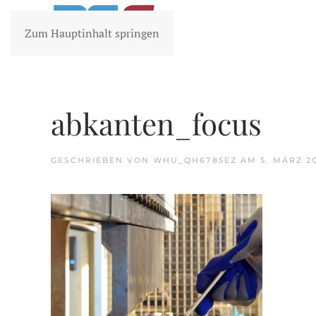
Zum Hauptinhalt springen
abkanten_focus
GESCHRIEBEN VON
WHU_QH6785EZ
AM
5. MÄRZ 2