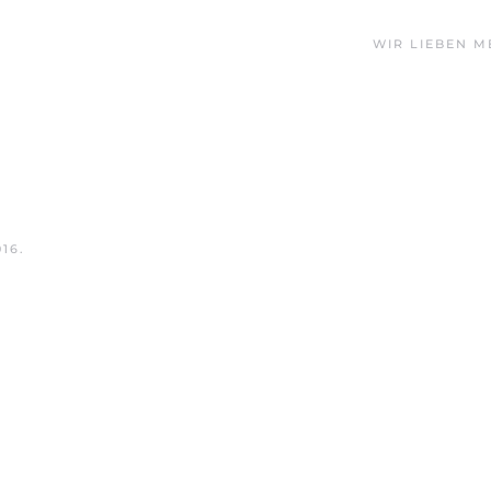
WIR LIEBEN M
016
.