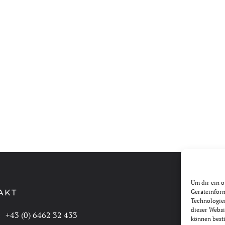
Um dir ein o
AKT
Geräteinfor
Technologien
dieser Websi
:
+43 (0) 6462 32 433
können best