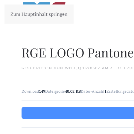
Zum Hauptinhalt springen
RGE LOGO Pantone
GESCHRIEBEN VON
WHU_QH6785EZ
AM
3. JULI 20
Download
149
Dateigröße
40.02 KB
Datei-Anzahl
1
Erstellungsdat