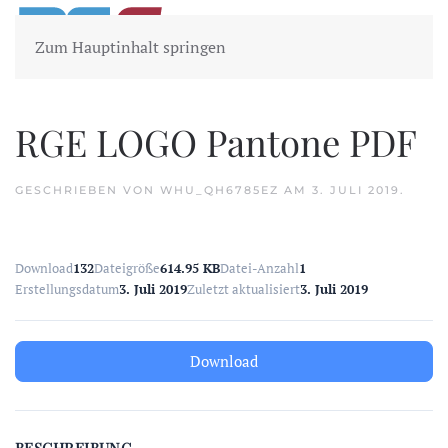
Zum Hauptinhalt springen
RGE LOGO Pantone PDF
GESCHRIEBEN VON
WHU_QH6785EZ
AM
3. JULI 2019
.
Download
132
Dateigröße
614.95 KB
Datei-Anzahl
1
Erstellungsdatum
3. Juli 2019
Zuletzt aktualisiert
3. Juli 2019
Download